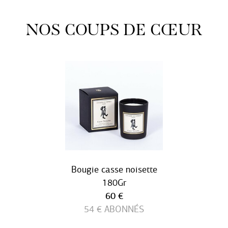
NOS COUPS DE CŒUR
Bougie casse noisette
180Gr
Prix ​​actuel
60 €
54 €
ABONNÉS