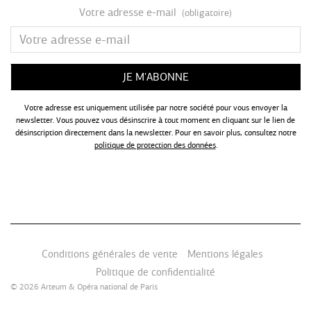
Votre adresse e-mail
(obligatoire)
Votre adresse est uniquement utilisée par notre société pour vous envoyer la
newsletter. Vous pouvez vous désinscrire à tout moment en cliquant sur le lien de
désinscription directement dans la newsletter. Pour en savoir plus, consultez notre
politique de protection des données
.
Conditions générales de vente
Mentions légales
Politique de confidentialité
© 2026
Arteum
&
Opéra national de Paris