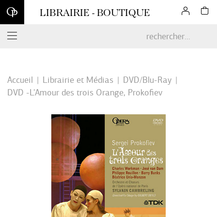
Inscrivez-vous à notre newsletter et profitez d'une remise de 10
LIBRAIRIE - BOUTIQUE
% sur votre première commande en ligne*
Accueil
Librairie et Médias
DVD/Blu-Ray
DVD -L'Amour des trois Orange, Prokofiev