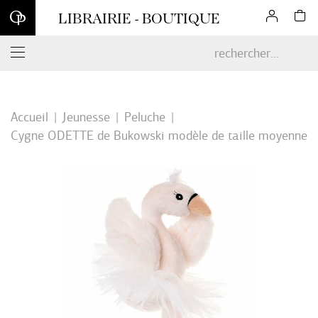
Inscrivez-vous à notre newsletter et profitez d'une remise de 10
LIBRAIRIE - BOUTIQUE
% sur votre première commande en ligne*
Accueil
Jeunesse
Peluche
Cygne ODETTE de Bukowski modèle de taille moyenne