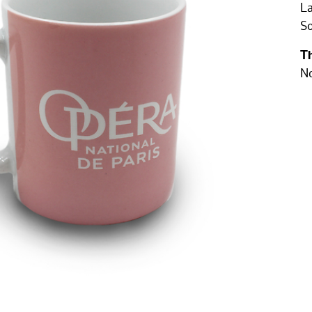
La
So
T
No