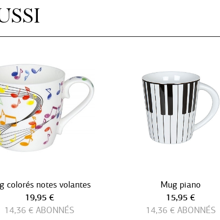
USSI
 colorés notes volantes
Mug piano
Prix ​​actuel
Prix ​​actuel
19,95 €
15,95 €
14,36 €
ABONNÉS
14,36 €
ABONNÉS