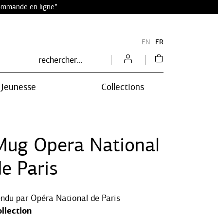
commande en ligne*
EN
FR
Jeunesse
Collections
Mug Opera National
e Paris
endu par
Opéra National de Paris
llection