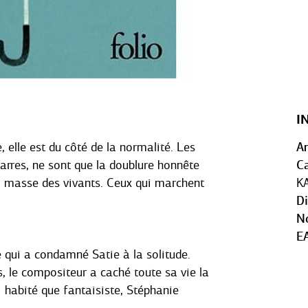
I
, elle est du côté de la normalité. Les
An
izarres, ne sont que la doublure honnête
Ca
a masse des vivants. Ceux qui marchent
K
D
N
E
té qui a condamné Satie à la solitude.
s, le compositeur a caché toute sa vie la
i habité que fantaisiste, Stéphanie