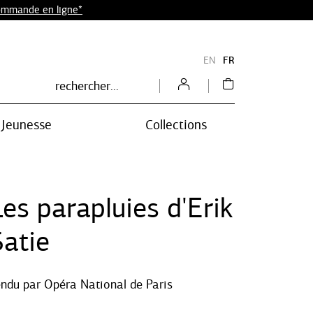
commande en ligne*
EN
FR
Jeunesse
Collections
es parapluies d'Erik
Satie
endu par
Opéra National de Paris