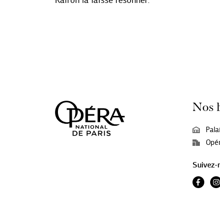
Kalfon la laisse résonner.
Nos 
Pala
Opér
Suivez-