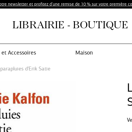
notre newsletter et profitez d'une remise de 10 % sur votre première 
LIBRAIRIE - BOUTIQUE
et Accessoires
Maison
parapluies d'Erik Satie
L
V