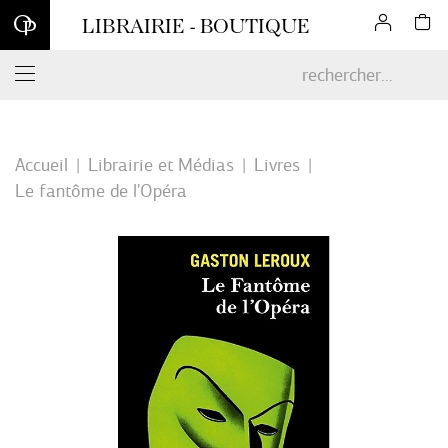
Inscrivez-vous à notre newsletter et profitez d'une remise de 10
LIBRAIRIE - BOUTIQUE
% sur votre première commande en ligne*
Accueil
Librairie et Médias
Livres
Le fantôme de l'Opéra