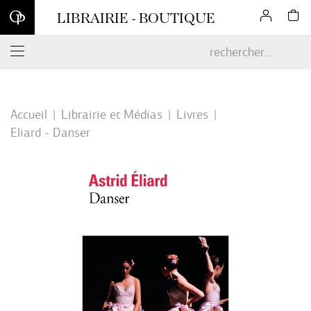
Inscrivez-vous à notre newsletter et profitez d'une remise de 10
LIBRAIRIE - BOUTIQUE
% sur votre première commande en ligne*
Accueil
Librairie et Médias
Livres
Eliard - Danser