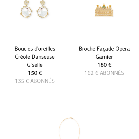
Boucles d'oreilles
Broche Façade Opera
Créole Danseuse
Garnier
Prix ​​actuel
Giselle
180 €
Prix ​​actuel
150 €
162 €
ABONNÉS
135 €
ABONNÉS