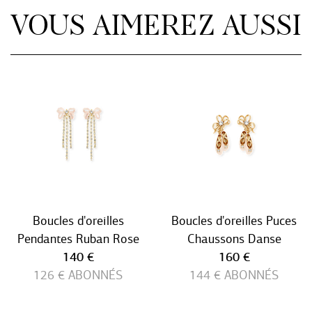
VOUS AIMEREZ AUSSI
Boucles d'oreilles
Boucles d'oreilles Puces
Pendantes Ruban Rose
Chaussons Danse
Prix ​​actuel
Prix ​​actuel
140 €
160 €
126 €
ABONNÉS
144 €
ABONNÉS