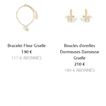
Bracelet Fleur Giselle
Boucles d'oreilles
Prix ​​actuel
130 €
Dormeuses Danseuse
117 €
ABONNÉS
Giselle
Prix ​​actuel
210 €
189 €
ABONNÉS