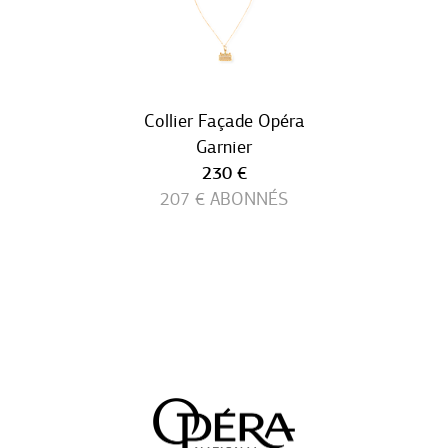
Collier Façade Opéra
Garnier
Prix ​​actuel
230 €
207 €
ABONNÉS