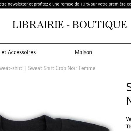
notre newsletter et profitez d'une remise de 10 % sur votre première 
LIBRAIRIE - BOUTIQUE
et Accessoires
Maison
Sweat-shirt
Sweat Shirt Crop Noir Femme
V
T