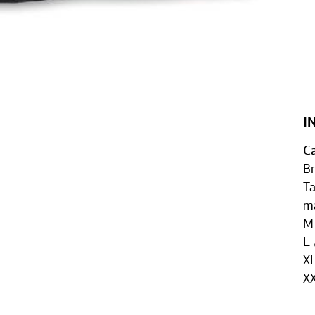
I
Ca
Br
Ta
m
M 
L 
XL
XX