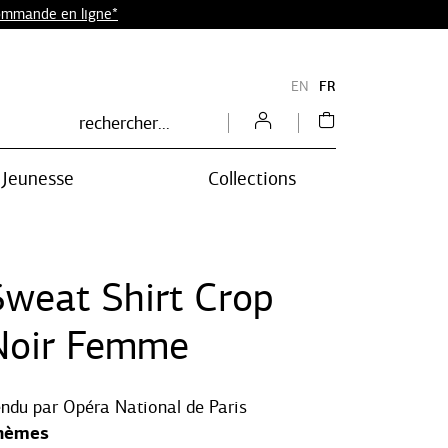
commande en ligne*
EN
FR
Jeunesse
Collections
Sweat Shirt Crop
Noir Femme
endu par
Opéra National de Paris
hèmes