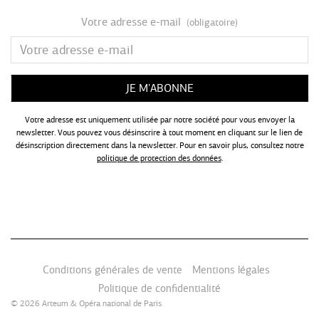
Votre adresse e-mail
(obligatoire)
Votre adresse est uniquement utilisée par notre société pour vous envoyer la
newsletter. Vous pouvez vous désinscrire à tout moment en cliquant sur le lien de
désinscription directement dans la newsletter. Pour en savoir plus, consultez notre
politique de protection des données
.
Conditions générales de vente
Mentions légales
Politique de confidentialité
© 2026
Arteum
&
Opéra national de Paris