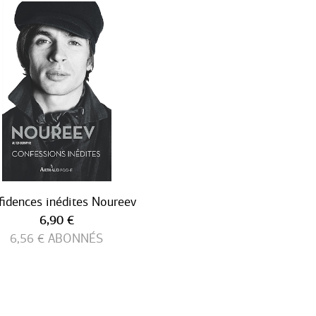
idences inédites Noureev
Prix ​​actuel
6,90 €
6,56 €
ABONNÉS