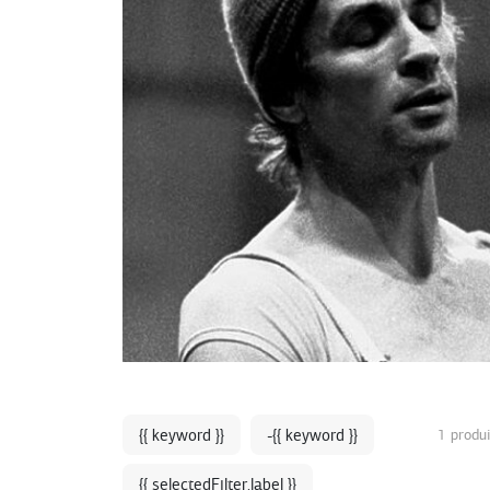
{{ keyword }}
-{{ keyword }}
1 produi
{{ selectedFilter.label }}