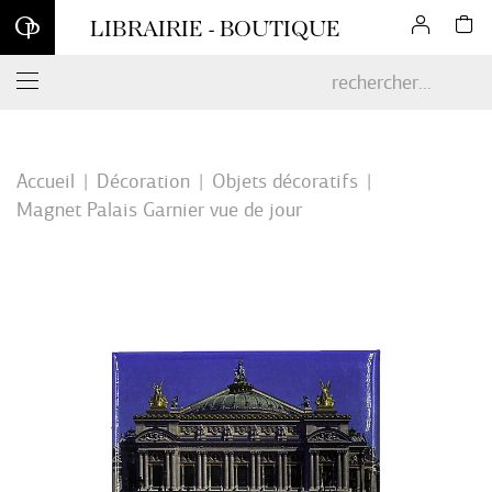
Inscrivez-vous à notre newsletter et profitez d'une remise de 10
LIBRAIRIE - BOUTIQUE
% sur votre première commande en ligne*
Accueil
Décoration
Objets décoratifs
Magnet Palais Garnier vue de jour