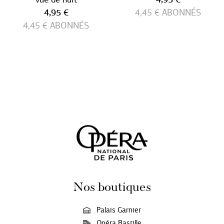
Prix ​​actuel
4,95 €
4,45 €
ABONNÉS
4,45 €
ABONNÉS
Nos boutiques
Palais Garnier
Opéra Bastille