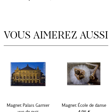
VOUS AIMEREZ AUSSI
Magnet Palais Garnier
Magnet École de danse
Prix ​​actuel
vue de nuit
4,95 €