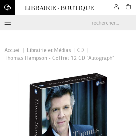
Inscrivez-vous à notre newsletter et profitez d'une remise de 10
LIBRAIRIE - BOUTIQUE
% sur votre première commande en ligne*
Accueil
Librairie et Médias
CD
Thomas Hampson - Coffret 12 CD "Autograph"