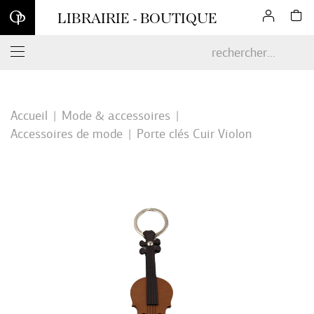
Inscrivez-vous à notre newsletter et profitez d'une remise de 10
LIBRAIRIE - BOUTIQUE
% sur votre première commande en ligne*
Accueil
Mode & accessoires
Accessoires de mode
Porte clés Cuir Violon