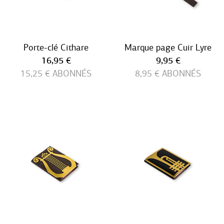
Porte-clé Cithare
Marque page Cuir Lyre
Prix ​​actuel
Prix ​​actuel
16,95 €
9,95 €
15,25 €
ABONNÉS
8,95 €
ABONNÉS