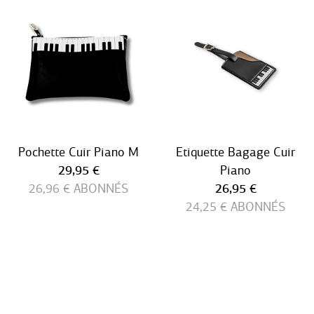
Pochette Cuir Piano M
Etiquette Bagage Cuir
Prix ​​actuel
29,95 €
Piano
Prix ​​actuel
26,96 €
ABONNÉS
26,95 €
24,25 €
ABONNÉS