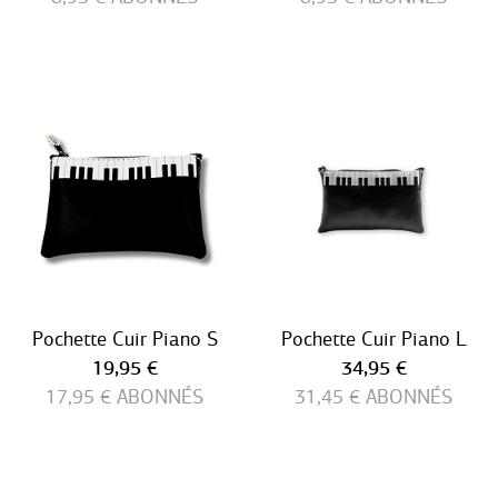
Pochette Cuir Piano S
Pochette Cuir Piano L
Prix ​​actuel
Prix ​​actuel
19,95 €
34,95 €
17,95 €
ABONNÉS
31,45 €
ABONNÉS