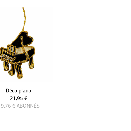
Déco piano
Prix ​​actuel
21,95 €
19,76 €
ABONNÉS