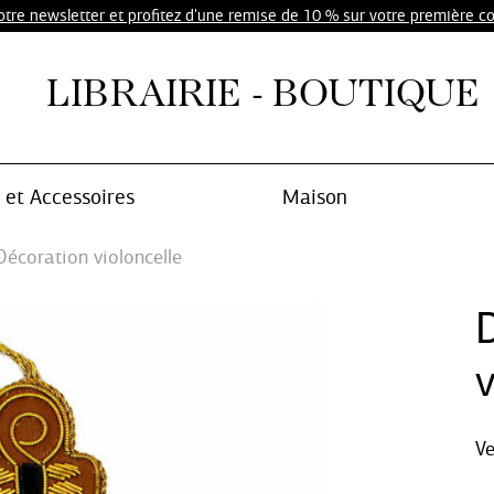
notre newsletter et profitez d'une remise de 10 % sur votre première 
LIBRAIRIE - BOUTIQUE
et Accessoires
Maison
Décoration violoncelle
v
V