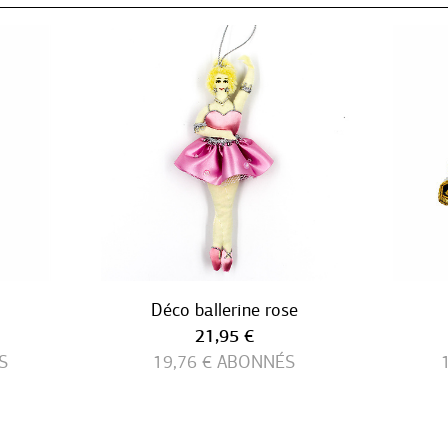
Déco ballerine rose
Prix ​​actuel
21,95 €
S
19,76 €
ABONNÉS