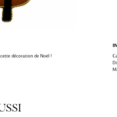
I
cette décoration de Noël !
Ca
Di
Ma
USSI