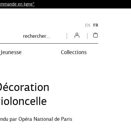
commande en ligne*
EN
FR
Jeunesse
Collections
Décoration
ioloncelle
endu par
Opéra National de Paris