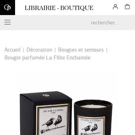
Inscrivez-vous à notre newsletter et profitez d'une remise de 10
LIBRAIRIE - BOUTIQUE
% sur votre première commande en ligne*
Accueil
Décoration
Bougies et senteurs
Bougie parfumée La Flûte Enchantée